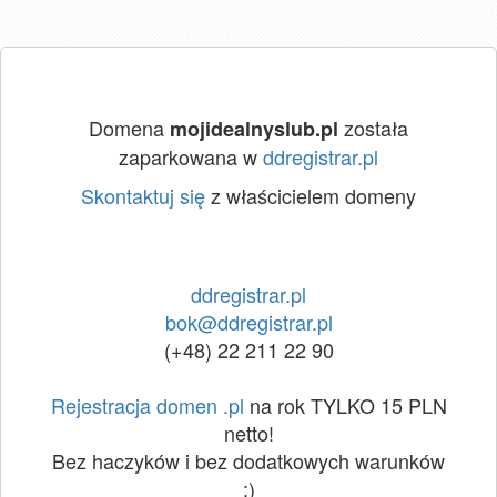
Domena
została
mojidealnyslub.pl
zaparkowana w
ddregistrar.pl
Skontaktuj się
z właścicielem domeny
ddregistrar.pl
bok@ddregistrar.pl
(+48) 22 211 22 90
Rejestracja domen .pl
na rok TYLKO 15 PLN
netto!
Bez haczyków i bez dodatkowych warunków
:)