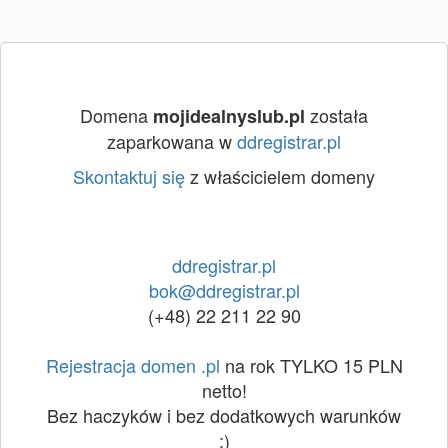
Domena
została
mojidealnyslub.pl
zaparkowana w
ddregistrar.pl
Skontaktuj się
z właścicielem domeny
ddregistrar.pl
bok@ddregistrar.pl
(+48) 22 211 22 90
Rejestracja domen .pl
na rok TYLKO 15 PLN
netto!
Bez haczyków i bez dodatkowych warunków
:)