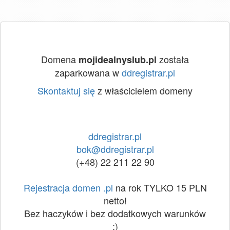
Domena
została
mojidealnyslub.pl
zaparkowana w
ddregistrar.pl
Skontaktuj się
z właścicielem domeny
ddregistrar.pl
bok@ddregistrar.pl
(+48) 22 211 22 90
Rejestracja domen .pl
na rok TYLKO 15 PLN
netto!
Bez haczyków i bez dodatkowych warunków
:)