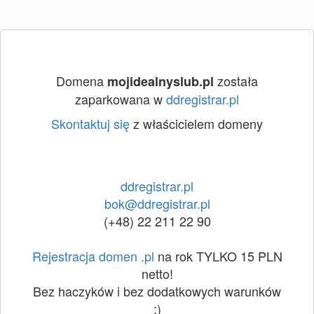
Domena
została
mojidealnyslub.pl
zaparkowana w
ddregistrar.pl
Skontaktuj się
z właścicielem domeny
ddregistrar.pl
bok@ddregistrar.pl
(+48) 22 211 22 90
Rejestracja domen .pl
na rok TYLKO 15 PLN
netto!
Bez haczyków i bez dodatkowych warunków
:)