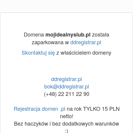
Domena
została
mojidealnyslub.pl
zaparkowana w
ddregistrar.pl
Skontaktuj się
z właścicielem domeny
ddregistrar.pl
bok@ddregistrar.pl
(+48) 22 211 22 90
Rejestracja domen .pl
na rok TYLKO 15 PLN
netto!
Bez haczyków i bez dodatkowych warunków
:)