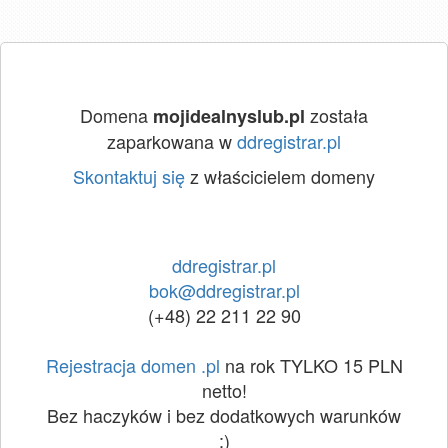
Domena
została
mojidealnyslub.pl
zaparkowana w
ddregistrar.pl
Skontaktuj się
z właścicielem domeny
ddregistrar.pl
bok@ddregistrar.pl
(+48) 22 211 22 90
Rejestracja domen .pl
na rok TYLKO 15 PLN
netto!
Bez haczyków i bez dodatkowych warunków
:)