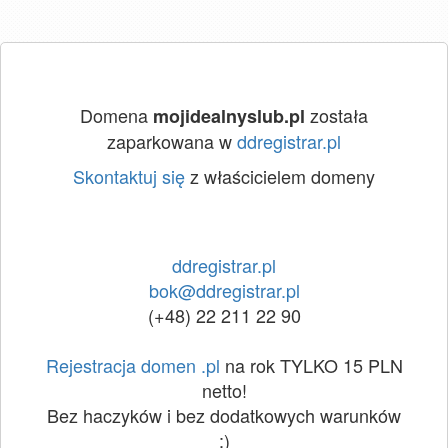
Domena
została
mojidealnyslub.pl
zaparkowana w
ddregistrar.pl
Skontaktuj się
z właścicielem domeny
ddregistrar.pl
bok@ddregistrar.pl
(+48) 22 211 22 90
Rejestracja domen .pl
na rok TYLKO 15 PLN
netto!
Bez haczyków i bez dodatkowych warunków
:)