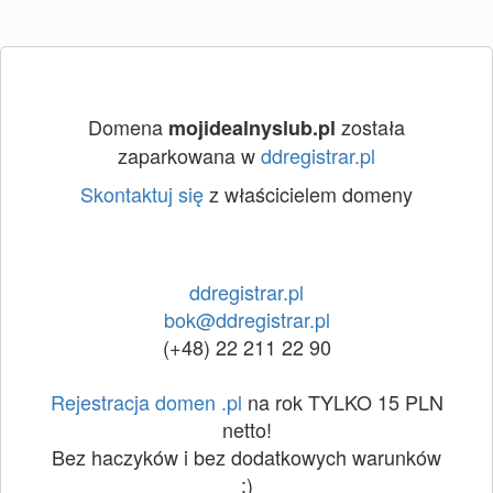
Domena
została
mojidealnyslub.pl
zaparkowana w
ddregistrar.pl
Skontaktuj się
z właścicielem domeny
ddregistrar.pl
bok@ddregistrar.pl
(+48) 22 211 22 90
Rejestracja domen .pl
na rok TYLKO 15 PLN
netto!
Bez haczyków i bez dodatkowych warunków
:)