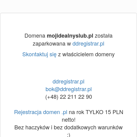
Domena
została
mojidealnyslub.pl
zaparkowana w
ddregistrar.pl
Skontaktuj się
z właścicielem domeny
ddregistrar.pl
bok@ddregistrar.pl
(+48) 22 211 22 90
Rejestracja domen .pl
na rok TYLKO 15 PLN
netto!
Bez haczyków i bez dodatkowych warunków
:)