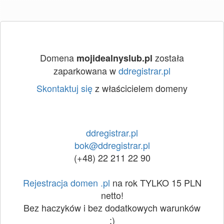
Domena
została
mojidealnyslub.pl
zaparkowana w
ddregistrar.pl
Skontaktuj się
z właścicielem domeny
ddregistrar.pl
bok@ddregistrar.pl
(+48) 22 211 22 90
Rejestracja domen .pl
na rok TYLKO 15 PLN
netto!
Bez haczyków i bez dodatkowych warunków
:)