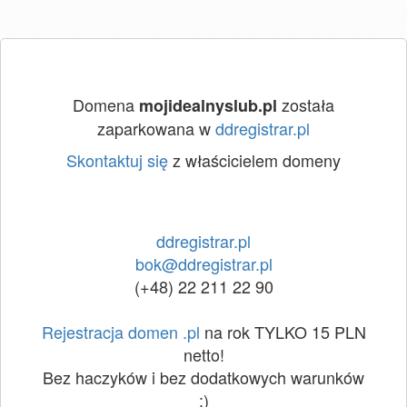
Domena
została
mojidealnyslub.pl
zaparkowana w
ddregistrar.pl
Skontaktuj się
z właścicielem domeny
ddregistrar.pl
bok@ddregistrar.pl
(+48) 22 211 22 90
Rejestracja domen .pl
na rok TYLKO 15 PLN
netto!
Bez haczyków i bez dodatkowych warunków
:)