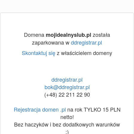
Domena
została
mojidealnyslub.pl
zaparkowana w
ddregistrar.pl
Skontaktuj się
z właścicielem domeny
ddregistrar.pl
bok@ddregistrar.pl
(+48) 22 211 22 90
Rejestracja domen .pl
na rok TYLKO 15 PLN
netto!
Bez haczyków i bez dodatkowych warunków
:)